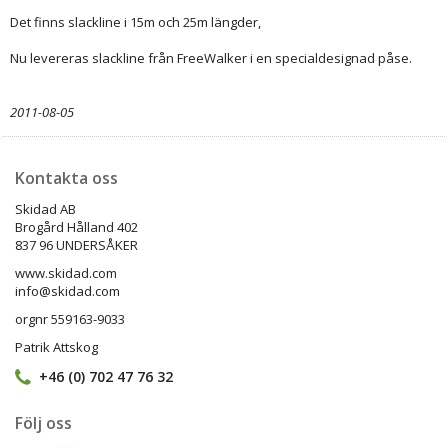
Det finns slackline i 15m och 25m längder,
Nu levereras slackline från FreeWalker i en specialdesignad påse.
2011-08-05
Kontakta oss
Skidad AB
Brogård Hålland 402
837 96 UNDERSÅKER
www.skidad.com
info@skidad.com
orgnr 559163-9033
Patrik Attskog
+46 (0) 702 47 76 32
Följ oss