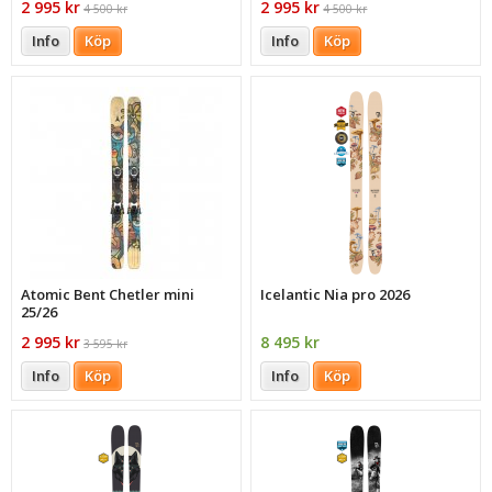
2 995 kr
2 995 kr
4 500 kr
4 500 kr
Info
Köp
Info
Köp
Atomic Bent Chetler mini
Icelantic Nia pro 2026
25/26
2 995 kr
8 495 kr
3 595 kr
Info
Köp
Info
Köp