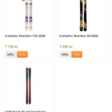
lcelantic Maiden 102 2026
lcelantic Maiden 94 2026
7 795 kr
7 495 kr
Info
Köp
Info
Köp
Völkl Bash 81 ink bindning