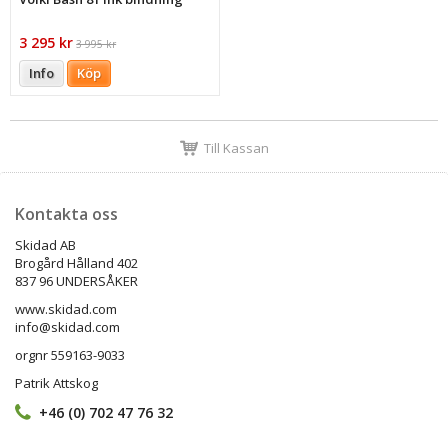
3 295 kr
3 995 kr
Info
Köp
Till Kassan
Kontakta oss
Skidad AB
Brogård Hålland 402
837 96 UNDERSÅKER
www.skidad.com
info@skidad.com
orgnr 559163-9033
Patrik Attskog
+46 (0) 702 47 76 32