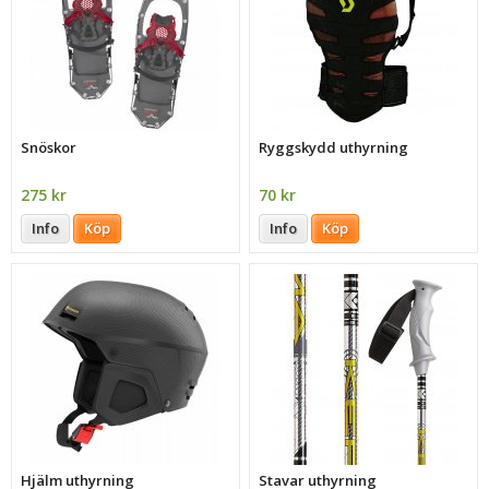
Snöskor
Ryggskydd uthyrning
275 kr
70 kr
Info
Köp
Info
Köp
Hjälm uthyrning
Stavar uthyrning