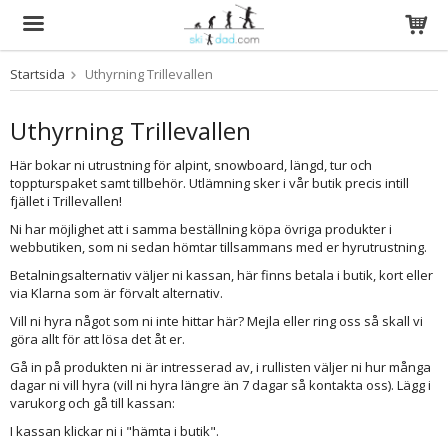
Startsida
Uthyrning Trillevallen
Produkten har blivit tillagd i varukorgen
Uthyrning Trillevallen
Här bokar ni utrustning för alpint, snowboard, längd, tur och
toppturspaket samt tillbehör. Utlämning sker i vår butik precis intill
fjället i Trillevallen!
Ni har möjlighet att i samma beställning köpa övriga produkter i
webbutiken, som ni sedan hömtar tillsammans med er hyrutrustning.
Betalningsalternativ väljer ni kassan, här finns betala i butik, kort eller
via Klarna som är förvalt alternativ.
Vill ni hyra något som ni inte hittar här? Mejla eller ring oss så skall vi
göra allt för att lösa det åt er.
Gå in på produkten ni är intresserad av, i rullisten väljer ni hur många
dagar ni vill hyra (vill ni hyra längre än 7 dagar så kontakta oss). Lägg i
varukorg och gå till kassan:
I kassan klickar ni i "hämta i butik".