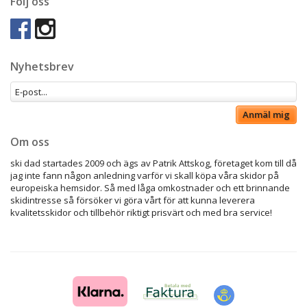
Följ oss
Nyhetsbrev
Anmäl mig
Om oss
ski dad startades 2009 och ägs av Patrik Attskog, företaget kom till då
jag inte fann någon anledning varför vi skall köpa våra skidor på
europeiska hemsidor. Så med låga omkostnader och ett brinnande
skidintresse så försöker vi göra vårt för att kunna leverera
kvalitetsskidor och tillbehör riktigt prisvärt och med bra service!