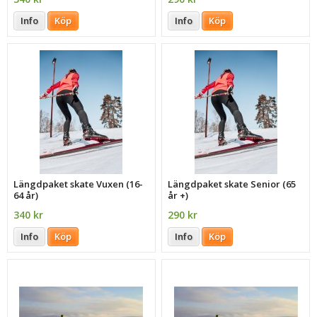
Info
Köp
Info
Köp
Längdpaket skate Vuxen (16-
Längdpaket skate Senior (65
64 år)
år +)
340 kr
290 kr
Info
Köp
Info
Köp