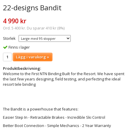
22-designs Bandit
4 990 kr
Ord. 5 400 kr. Du sparar 410 kr (8%)
Storlek
Finns i lager
Lägg i varukorg »
Produktbeskrivning:
Welcome to the First NTN Binding Built for the Resort. We have spent
the last few years designing, field testing, and perfecting the ideal
resort tele binding
The Bandit is a powerhouse that features:
Easier Step In - Retractable Brakes - Incredible Ski Control
Better Boot Connection - Simple Mechanics - 2 Year Warranty