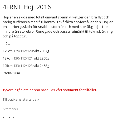
4FRNT Hoji 2016
Hoji är en skida med totalt omvänt spann vilket ger den bra flyt och
härlig surfkänsla med full kontroll i svåråkta snöförhållanden. Hoji är
en storbergsskida för snabba stora åk och med stor åkglädje. Lite
mindre än storebror Renegade och passar utmärkt till teknisk åkning
och på topptur.
mått:
179cm
129/112/120
vikt 2087g
187cm
130/112/121
vikt 2260g
195cm
133/112/123
vikt 2468g
Radie: 30m
Tyvärr ingår inte denna produkt i vårt sortiment för tillfället.
Till butikens startsida »
Sitemap »