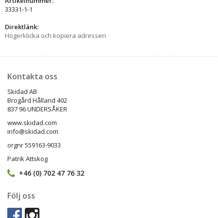
Artikelnummer:
33331-1-1
Direktlänk:
Högerklicka och kopiera adressen
Kontakta oss
Skidad AB
Brogård Hålland 402
837 96 UNDERSÅKER
www.skidad.com
info@skidad.com
orgnr 559163-9033
Patrik Attskog
+46 (0) 702 47 76 32
Följ oss