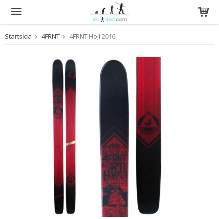
Startsida
4FRNT
4FRNT Hoji 2016
Produkten har blivit tillagd i varukorgen