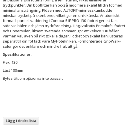
tryckpunkter. Din bootfitter kan också modifiera skalet till din fot med
minimal ansträngning. Plösen med AUTOFIT-minnesskumkudde
minskar trycket på skenbenet, vilket ger en unik känsla. Anatomiskt
formad, partiell vaddering i Contour 5 IF PRO 130-fodret ger ett fast
stöd vid hälen och jämn tryckfördelning. Högkvalitativ Primaloft i fodret
och i innersulan, liksom svetsade sömmar, gör att Veloce 130 håller
värmen väl, även på riktigt kalla dagar. Fodret och skalet kan justeras
separat till din fot tack vare MyFit-tekniken. Förmonterade GripWalk-
sulor gör det enklare och mindre halt att gå.
Specifikationer:
Flex: 130
Läst 100mm
Bytesrätt om pjäxorna inte passar.
Lägg i önskelista