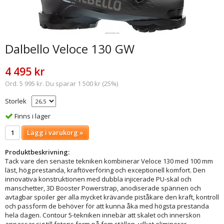
Dalbello Veloce 130 GW
4 495 kr
Ord. 5 995 kr. Du sparar 1 500 kr (25%)
Storlek
Finns i lager
Lägg i varukorg »
Produktbeskrivning:
Tack vare den senaste tekniken kombinerar Veloce 130 med 100 mm
läst, hög prestanda, kraftöverföring och exceptionell komfort. Den
innovativa konstruktionen med dubbla injicerade PU-skal och
manschetter, 3D Booster Powerstrap, anodiserade spännen och
avtagbar spoiler ger alla mycket krävande piståkare den kraft, kontroll
och passform de behöver för att kunna åka med högsta prestanda
hela dagen. Contour 5-tekniken innebär att skalet och innerskon
anpassar sig till fotens form på fem ställen, vilket eliminerar