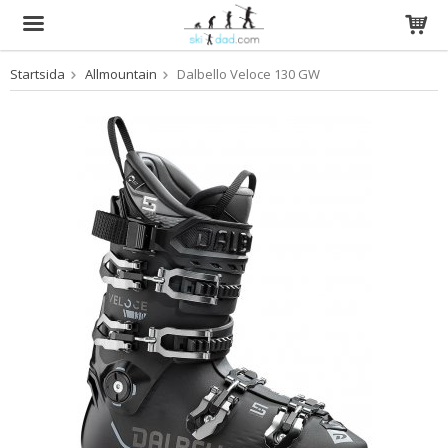
Startsida
Allmountain
Dalbello Veloce 130 GW
Produkten har blivit tillagd i varukorgen