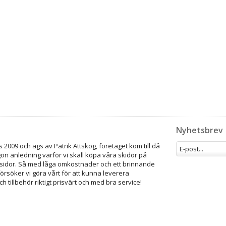
Nyhetsbrev
 2009 och ägs av Patrik Attskog, företaget kom till då
gon anledning varför vi skall köpa våra skidor på
idor. Så med låga omkostnader och ett brinnande
försöker vi göra vårt för att kunna leverera
ch tillbehör riktigt prisvärt och med bra service!