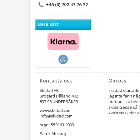
+46 (0) 702 47 76 32
Betalsätt
Kontakta oss
Om oss
Skidad AB
ski dad startades
Brogård Hålland 402
jag inte fann nå
837 96 UNDERSÅKER
europeiska hems
skidintresse så 
www.skidad.com
kvalitetsskidor o
info@skidad.com
orgnr 559163-9033
Patrik Attskog