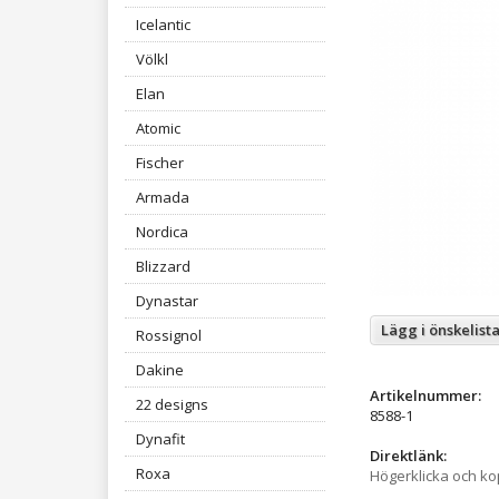
Icelantic
Völkl
Elan
Atomic
Fischer
Armada
Nordica
Blizzard
Dynastar
Lägg i önskelist
Rossignol
Dakine
Artikelnummer:
22 designs
8588-1
Dynafit
Direktlänk:
Roxa
Högerklicka och k