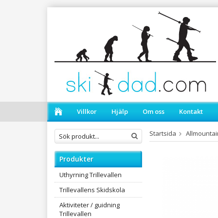
Villkor
Hjälp
Om oss
Kontakt
Startsida
Allmountai
Produkter
Uthyrning Trillevallen
Trillevallens Skidskola
Aktiviteter / guidning
Trillevallen