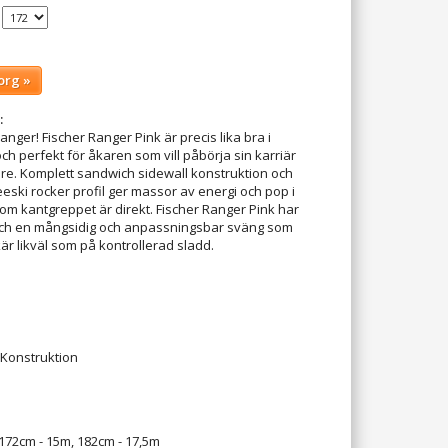
org »
:
nger! Fischer Ranger Pink är precis lika bra i
ch perfekt för åkaren som vill påbörja sin karriär
re. Komplett sandwich sidewall konstruktion och
eski rocker profil ger massor av energi och pop i
om kantgreppet är direkt. Fischer Ranger Pink har
ch en mångsidig och anpassningsbar sväng som
r likväl som på kontrollerad sladd.
 Konstruktion
 172cm - 15m, 182cm - 17,5m