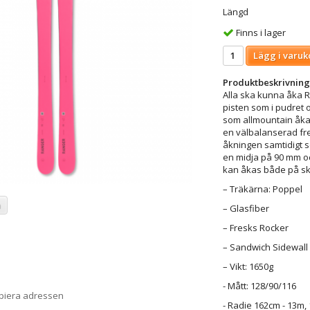
Längd
Finns i lager
Lägg i varuk
Produktbeskrivning
Alla ska kunna åka Ra
pisten som i pudret o
som allmountain åka
en välbalanserad fre
åkningen samtidigt s
en midja på 90 mm o
kan åkas både på skä
– Träkärna: Poppel
a
– Glasfiber
– Fresks Rocker
– Sandwich Sidewall
– Vikt: 1650g
- Mått: 128/90/116
opiera adressen
- Radie 162cm - 13m,