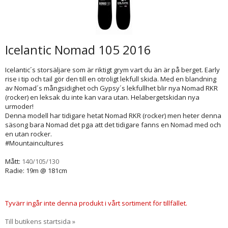
Icelantic Nomad 105 2016
Icelantic´s storsäljare som är riktigt grym vart du än är på berget. Early
rise i tip och tail gör den till en otroligt lekfull skida. Med en blandning
av Nomad´s mångsidighet och Gypsy´s lekfullhet blir nya Nomad RKR
(rocker) en leksak du inte kan vara utan. Helabergetskidan nya
urmoder!
Denna modell har tidigare hetat Nomad RKR (rocker) men heter denna
säsong bara Nomad det pga att det tidigare fanns en Nomad med och
en utan rocker.
#Mountaincultures
Mått:
140/105/130
Radie: 19m @ 181cm
Tyvärr ingår inte denna produkt i vårt sortiment för tillfället.
Till butikens startsida »