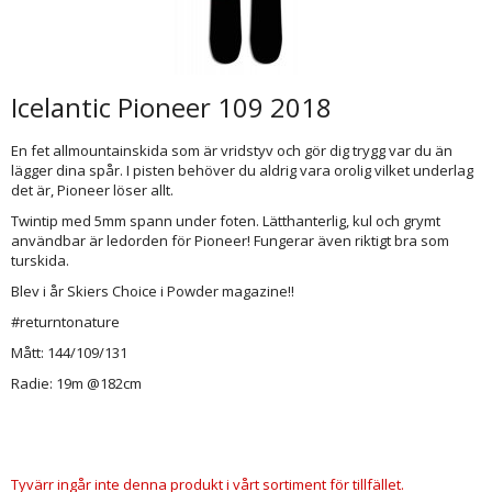
Icelantic Pioneer 109 2018
En fet allmountainskida som är vridstyv och gör dig trygg var du än
lägger dina spår. I pisten behöver du aldrig vara orolig vilket underlag
det är, Pioneer löser allt.
Twintip med 5mm spann under foten. Lätthanterlig, kul och grymt
användbar är ledorden för Pioneer! Fungerar även riktigt bra som
turskida.
Blev i år Skiers Choice i Powder magazine!!
#returntonature
Mått: 144/109/131
Radie: 19m @182cm
Tyvärr ingår inte denna produkt i vårt sortiment för tillfället.