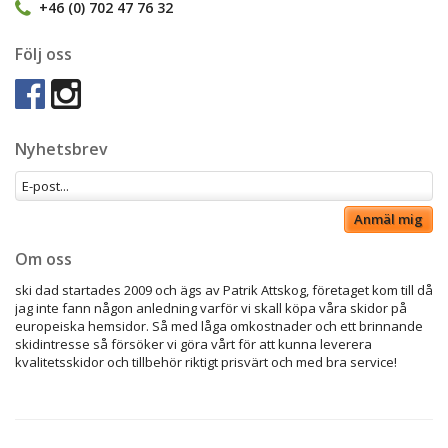
+46 (0) 702 47 76 32
Följ oss
Nyhetsbrev
Anmäl mig
Om oss
ski dad startades 2009 och ägs av Patrik Attskog, företaget kom till då
jag inte fann någon anledning varför vi skall köpa våra skidor på
europeiska hemsidor. Så med låga omkostnader och ett brinnande
skidintresse så försöker vi göra vårt för att kunna leverera
kvalitetsskidor och tillbehör riktigt prisvärt och med bra service!