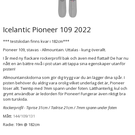
Icelantic Pioneer 109 2022
*** testskidan finns kvar i 182cm***
Pioneer 109, stavas - Allmountain. Uttalas - kung överallt.
I år med ny flackare rockerprofil bak och även med flattail! De har nu
nått en än bättre nivå i pist utan att tappa sina egenskaper utanför
pisten!
Allmountainskidorna som gör dig trygg var du än lägger dina spår. I
pisten behöver du aldrig vara orolig vilket underlag det är, Pioneer
löser allt. Twintip med 7mm spann under foten. Lätthanterlig, kul och
grymt användbar är ledorden för Pioneer! Fungerar även riktigt bra
som turskida.
Rockerprofil - Tiprise 31cm / Tailrise 21cm / 7mm spann under foten
Mått:
144/109/131
Radie: 19m @ 182cm