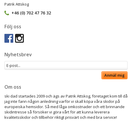
Patrik Attskog
+46 (0) 702 47 76 32
Följ oss
Nyhetsbrev
Anmäl mig
Om oss
ski dad startades 2009 och ägs av Patrik Attskog, företaget kom till då
jag inte fann någon anledning varför vi skall köpa våra skidor på
europeiska hemsidor. Så med låga omkostnader och ett brinnande
skidintresse så försöker vi göra vårt för att kunna leverera
kvalitetsskidor och tillbehör riktigt prisvärt och med bra service!