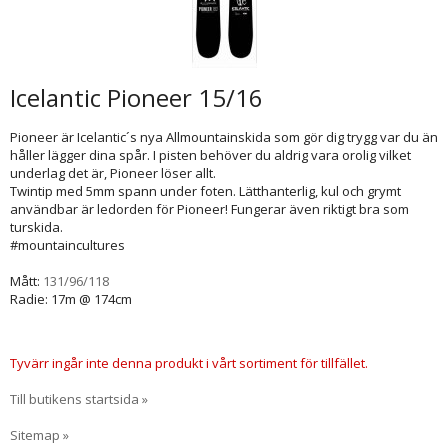
Icelantic Pioneer 15/16
Pioneer är Icelantic´s nya Allmountainskida som gör dig trygg var du än
håller lägger dina spår. I pisten behöver du aldrig vara orolig vilket
underlag det är, Pioneer löser allt.
Twintip med 5mm spann under foten. Lätthanterlig, kul och grymt
användbar är ledorden för Pioneer! Fungerar även riktigt bra som
turskida.
#mountaincultures
Mått:
131/96/118
Radie: 17m @ 174cm
Tyvärr ingår inte denna produkt i vårt sortiment för tillfället.
Till butikens startsida »
Sitemap »