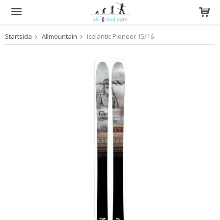
Startsida
Allmountain
Icelantic Pioneer 15/16
Produkten har blivit tillagd i varukorgen