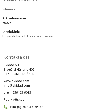
Till butikens startsida »
Sitemap »
Artikelnummer:
60076-1
Direktlänk:
Högerklicka och kopiera adressen
Kontakta oss
Skidad AB
Brogård Hålland 402
837 96 UNDERSÅKER
www.skidad.com
info@skidad.com
orgnr 559163-9033
Patrik Attskog
+46 (0) 702 47 76 32