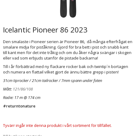
Icelantic Pioneer 86 2023
Den smalaste i Pioneer serien är Pioneer 86, då många efterfrågat en
smalare midja för piståkning. Gjord för bra bett i pist och snabb kant
till kant men för det inte tråkig och om du åker några svängar i skogen
eller vad som erbjuds utanför de pistade backarna!
Till i år förbättrad med ny flackare rocker bak och twintip´n bortagen
och numera en flattail vilket gjort de ännu bättre grepp i pisten!
31cm tiprocker / 21cm tailrocker / 7mm spann under foten
Mått:
121/86/108
Radie: 17 m @ 174 cm
#returntonature
Tyvärr ingår inte denna produkt i vårt sortiment för tillfället.