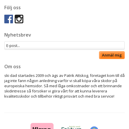
Följ oss
Nyhetsbrev
Anmäl mig
Om oss
ski dad startades 2009 och ägs av Patrik Attskog, företaget kom till då
jag inte fann någon anledning varför vi skall köpa våra skidor på
europeiska hemsidor. Så med låga omkostnader och ett brinnande
skidintresse så försöker vi göra vårt för att kunna leverera
kvalitetsskidor och tillbehör riktigt prisvärt och med bra service!