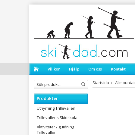
Villkor
Hjälp
Om oss
Kontakt
Startsida
Allmountai
Produkter
Uthyrning Trillevallen
Trillevallens Skidskola
Aktiviteter / guidning
Trillevallen