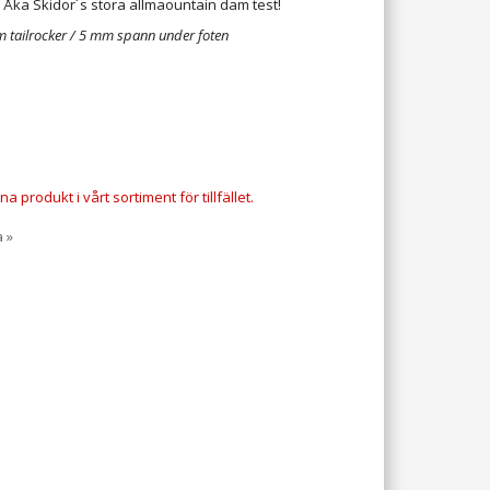
 Åka Skidor´s stora allmaountain dam test!
m tailrocker / 5 mm spann under foten
a produkt i vårt sortiment för tillfället.
a »