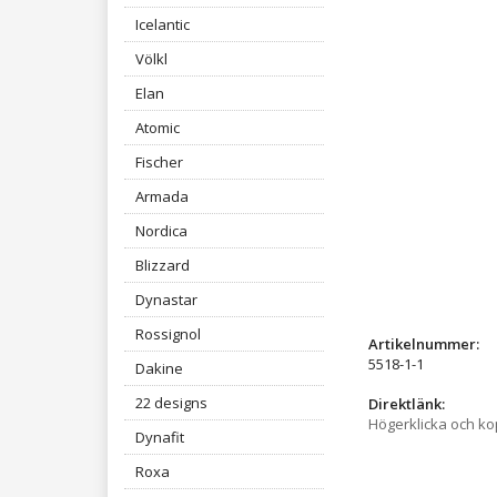
Icelantic
Völkl
Elan
Atomic
Fischer
Armada
Nordica
Blizzard
Dynastar
Rossignol
Artikelnummer:
5518-1-1
Dakine
22 designs
Direktlänk:
Högerklicka och k
Dynafit
Roxa