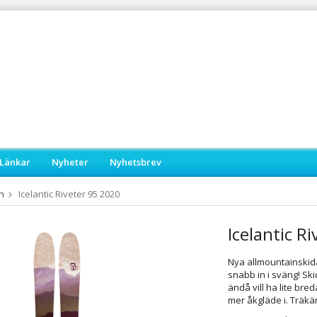
Länkar
Nyheter
Nyhetsbrev
n
Icelantic Riveter 95 2020
Icelantic R
Nya allmountainskidan 
snabb in i sväng! Sk
ändå vill ha lite br
mer åkgläde i. Träkä