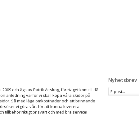
Nyhetsbrev
 2009 och ägs av Patrik Attskog, företaget kom till då
gon anledning varför vi skall köpa våra skidor på
idor. Så med låga omkostnader och ett brinnande
försöker vi göra vårt för att kunna leverera
ch tillbehör riktigt prisvärt och med bra service!