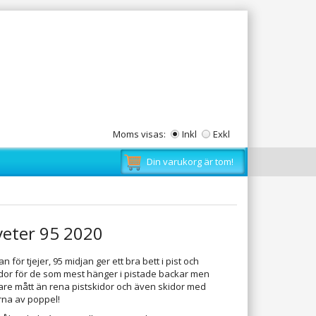
Moms visas:
Inkl
Exkl
Din varukorg är tom!
iveter 95 2020
för tjejer, 95 midjan ger ett bra bett i pist och
idor för de som mest hänger i pistade backar men
edare mått än rena pistskidor och även skidor med
rna av poppel!