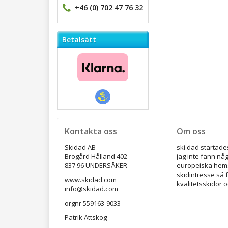
+46 (0) 702 47 76 32
Betalsätt
Kontakta oss
Om oss
Skidad AB
ski dad startades
Brogård Hålland 402
jag inte fann nå
837 96 UNDERSÅKER
europeiska hems
skidintresse så 
www.skidad.com
kvalitetsskidor o
info@skidad.com
orgnr 559163-9033
Patrik Attskog