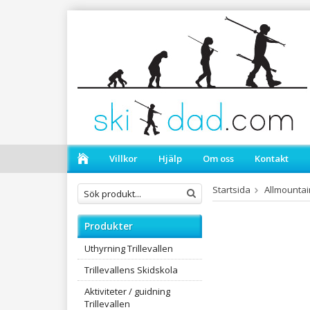
Villkor
Hjälp
Om oss
Kontakt
Startsida
Allmountai
Produkter
Uthyrning Trillevallen
Trillevallens Skidskola
Aktiviteter / guidning
Trillevallen