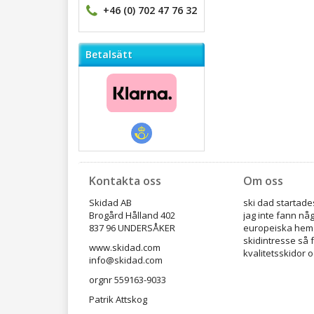
+46 (0) 702 47 76 32
Betalsätt
Kontakta oss
Om oss
Skidad AB
ski dad startades
Brogård Hålland 402
jag inte fann nå
837 96 UNDERSÅKER
europeiska hems
skidintresse så 
www.skidad.com
kvalitetsskidor o
info@skidad.com
orgnr 559163-9033
Patrik Attskog