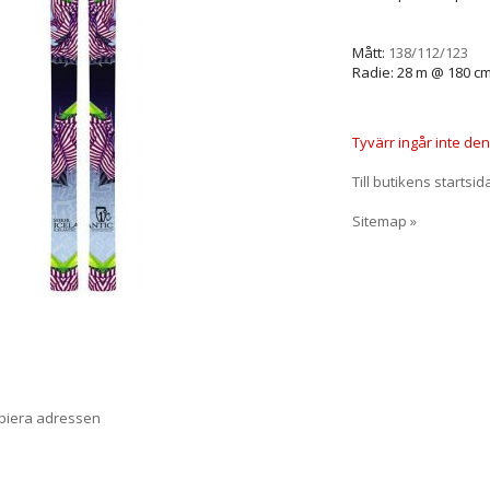
Mått:
138/112/123
Radie: 28 m @ 180 c
Tyvärr ingår inte denn
Till butikens startsid
Sitemap »
opiera adressen