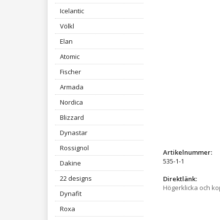
Icelantic
Völkl
Elan
Atomic
Fischer
Armada
Nordica
Blizzard
Dynastar
Rossignol
Artikelnummer:
535-1-1
Dakine
22 designs
Direktlänk:
Högerklicka och k
Dynafit
Roxa