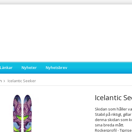
Länkar
Nyheter
Nyhetsbrev
n
Icelantic Seeker
Icelantic S
Skidan som håller vad 
Stabil på riktigt, gill
denna skidan som kom
sina breda mått.
Rockerprofil - Tipris