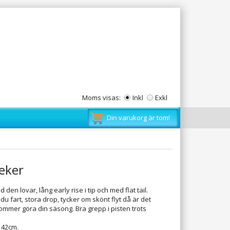
Moms visas:
Inkl
Exkl
Din varukorg är tom!
eeker
den lovar, lång early rise i tip och med flat tail.
ar du fart, stora drop, tycker om skönt flyt då är det
mer göra din säsong. Bra grepp i pisten trots
e 42cm.