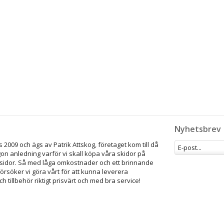
Nyhetsbrev
 2009 och ägs av Patrik Attskog, företaget kom till då
gon anledning varför vi skall köpa våra skidor på
idor. Så med låga omkostnader och ett brinnande
försöker vi göra vårt för att kunna leverera
ch tillbehör riktigt prisvärt och med bra service!