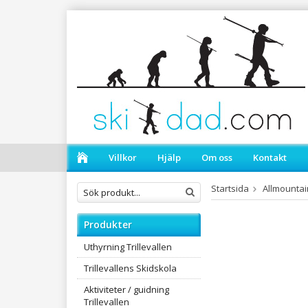
Villkor
Hjälp
Om oss
Kontakt
Startsida
Allmountai
Produkter
Uthyrning Trillevallen
Trillevallens Skidskola
Aktiviteter / guidning
Trillevallen