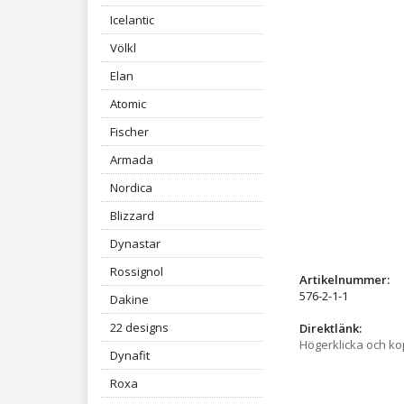
Icelantic
Völkl
Elan
Atomic
Fischer
Armada
Nordica
Blizzard
Dynastar
Rossignol
Artikelnummer:
576-2-1-1
Dakine
22 designs
Direktlänk:
Högerklicka och k
Dynafit
Roxa