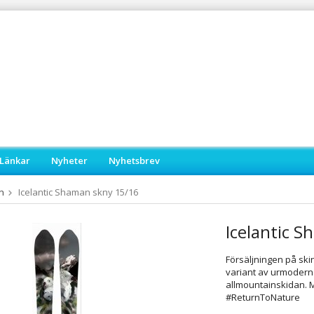
Länkar
Nyheter
Nyhetsbrev
n
Icelantic Shaman skny 15/16
Icelantic 
Försäljningen på ski
variant av urmodern
allmountainskidan. M
#ReturnToNature