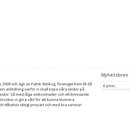
Nyhetsbrev
 2009 och ägs av Patrik Attskog, företaget kom till då
gon anledning varför vi skall köpa våra skidor på
idor. Så med låga omkostnader och ett brinnande
försöker vi göra vårt för att kunna leverera
ch tillbehör riktigt prisvärt och med bra service!