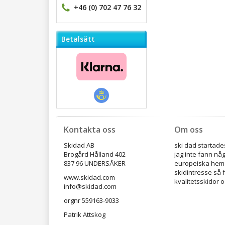
+46 (0) 702 47 76 32
Betalsätt
Kontakta oss
Om oss
Skidad AB
ski dad startades
Brogård Hålland 402
jag inte fann nå
837 96 UNDERSÅKER
europeiska hems
skidintresse så 
www.skidad.com
kvalitetsskidor o
info@skidad.com
orgnr 559163-9033
Patrik Attskog