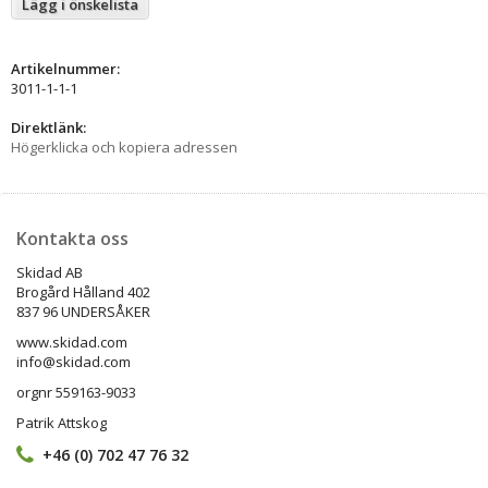
Lägg i önskelista
Artikelnummer:
3011-1-1-1
Direktlänk:
Högerklicka och kopiera adressen
Kontakta oss
Skidad AB
Brogård Hålland 402
837 96 UNDERSÅKER
www.skidad.com
info@skidad.com
orgnr 559163-9033
Patrik Attskog
+46 (0) 702 47 76 32