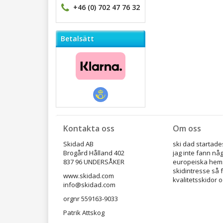
+46 (0) 702 47 76 32
Betalsätt
Kontakta oss
Om oss
Skidad AB
ski dad startades
Brogård Hålland 402
jag inte fann nå
837 96 UNDERSÅKER
europeiska hems
skidintresse så 
www.skidad.com
kvalitetsskidor o
info@skidad.com
orgnr 559163-9033
Patrik Attskog