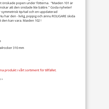
t önskade popen under fötterna. "Maiden 101 är
nskar att den snidade lite bättre." Goda nyheter!
er symmetrisk tip/tail och en uppdaterad
Nu har den - livlig, poppig och ännu ROLIGARE skida
tt den kan vara. Maiden 102 !
m
ailrocker 310 mm
a produkt i vårt sortiment för tillfället.
a »