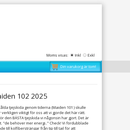
Moms visas:
Inkl
Exkl
Din varukorg är tom!
Maiden 102 2025
sålda tjejskida genom tiderna (Maiden 101 ) skulle
ar verkligen viktigt för oss att vi gjorde det här rätt.
ör den BÄSTA tjejskida vi någonsin har gjort. Det är
rt. "de behöver mer energi.." Check! Vi fördubblade
till kolfibersträngar från tip till tail för att