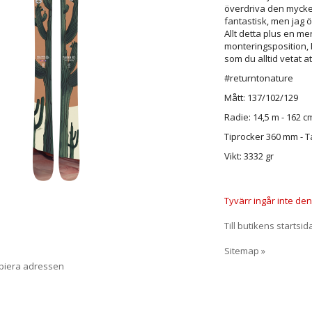
överdriva den mycke
fantastisk, men jag ö
Allt detta plus en m
monteringsposition, 
som du alltid vetat a
#returntonature
Mått: 137/102/129
Radie: 14,5 m - 162 c
Tiprocker 360 mm - T
Vikt: 3332 gr
Tyvärr ingår inte denn
Till butikens startsid
Sitemap »
opiera adressen