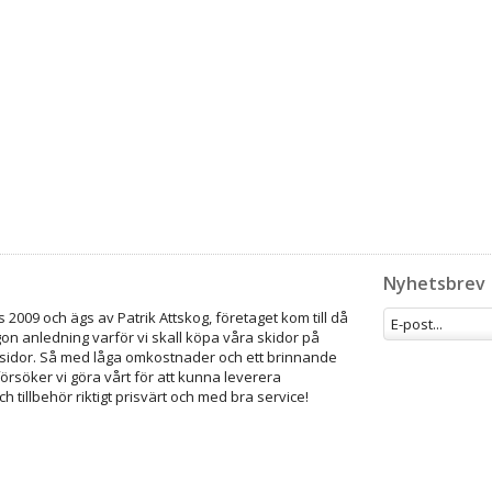
Nyhetsbrev
 2009 och ägs av Patrik Attskog, företaget kom till då
gon anledning varför vi skall köpa våra skidor på
idor. Så med låga omkostnader och ett brinnande
försöker vi göra vårt för att kunna leverera
ch tillbehör riktigt prisvärt och med bra service!