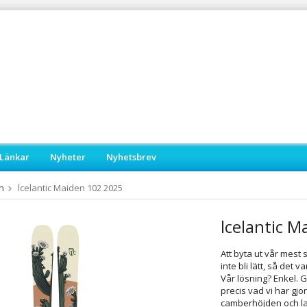
Länkar
Nyheter
Nyhetsbrev
n
lcelantic Maiden 102 2025
lcelantic 
Att byta ut vår mest 
inte bli lätt, så det v
Vår lösning? Enkel. G
precis vad vi har gjo
camberhöjden och lade 