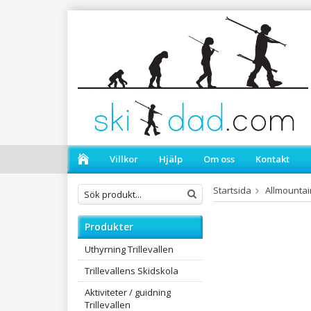
Villkor
Hjälp
Om oss
Kontakt
Startsida
Allmountai
Produkter
Uthyrning Trillevallen
Trillevallens Skidskola
Aktiviteter / guidning
Trillevallen