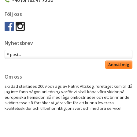
Följ oss
Nyhetsbrev
Anmäl mig
Om oss
ski dad startades 2009 och ägs av Patrik Attskog, företaget kom till då
jag inte fann någon anledning varför vi skall köpa våra skidor på
europeiska hemsidor. Så med låga omkostnader och ett brinnande
skidintresse så försöker vi göra vårt för att kunna leverera
kvalitetsskidor och tillbehör riktigt prisvärt och med bra service!