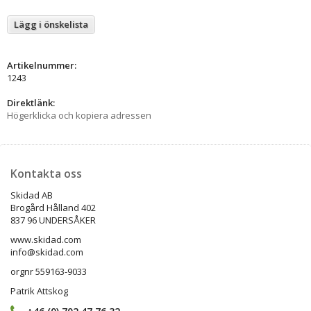
Lägg i önskelista
Artikelnummer:
1243
Direktlänk:
Högerklicka och kopiera adressen
Kontakta oss
Skidad AB
Brogård Hålland 402
837 96 UNDERSÅKER
www.skidad.com
info@skidad.com
orgnr 559163-9033
Patrik Attskog
+46 (0) 702 47 76 32