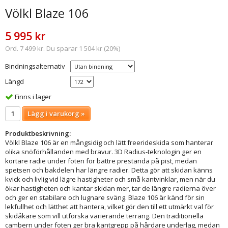
Völkl Blaze 106
5 995 kr
Ord. 7 499 kr. Du sparar 1 504 kr (20%)
Bindningsalternativ
Längd
Finns i lager
Lägg i varukorg »
Produktbeskrivning:
Völkl Blaze 106 är en mångsidig och lätt freerideskida som hanterar
olika snöförhållanden med bravur. 3D Radius-teknologin ger en
kortare radie under foten för bättre prestanda på pist, medan
spetsen och bakdelen har längre radier. Detta gör att skidan känns
kvick och livlig vid lägre hastigheter och små kantvinklar, men när du
ökar hastigheten och kantar skidan mer, tar de längre radierna över
och ger en stabilare och lugnare sväng. Blaze 106 är känd för sin
lekfullhet och lätthet att hantera, vilket gör den till ett utmärkt val för
skidåkare som vill utforska varierande terräng. Den traditionella
cambern under foten ger bra kantgrepp på hårdare underlag, medan