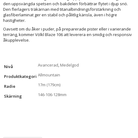
den uppsvängda spetsen och bakdelen förbättrar flytet i djup snö.
Den flerlagers träkärnan med titanalbindningsförstärkning och
glasfiberlaminat ger en stabil och pålitlig känsla, även i högre
hastigheter.
Oavsett om du åker i puder, på preparerade pister eller i varierande
terräng, kommer Völkl Blaze 106 att leverera en smidig och responsiv
åkupplevelse.
Avancerad
,
Medelgod
Nivå
Allmountain
Produktkategori
17m (179cm)
Radie
146-106-128mm
Skärning