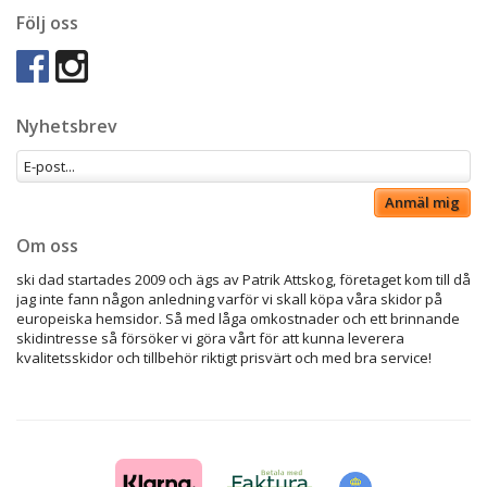
Följ oss
Nyhetsbrev
Anmäl mig
Om oss
ski dad startades 2009 och ägs av Patrik Attskog, företaget kom till då
jag inte fann någon anledning varför vi skall köpa våra skidor på
europeiska hemsidor. Så med låga omkostnader och ett brinnande
skidintresse så försöker vi göra vårt för att kunna leverera
kvalitetsskidor och tillbehör riktigt prisvärt och med bra service!