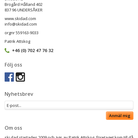
Brogård Hålland 402
837 96 UNDERSÅKER
www.skidad.com
info@skidad.com
orgnr 559163-9033
Patrik Attskog
+46 (0) 702 47 76 32
Följ oss
Nyhetsbrev
Anmäl mig
Om oss
ski dad startades 2009 och ägs av Patrik Attskog, företaget kom till då