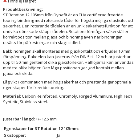
Finns ej i lagret
Produktbeskrivning:
ST Rotation 12 105mm från Dynafit är en TÜV certifierad freeride
touring-bindning med roterande tådel för högsta möjliga elasticitet och
säkerhet. Den roterande tådelen är en unik säkerhetsfunktion för att
undvika oönskade släpp i tådelen. Rotationsförmågan säkerställer
korrekt position mellan pjäxa och bindning även när bindningen
utsätts för påfrestningar och slag i sidled.
Bakbindningen skall monteras med pjäxkontakt och erbjuder 10 mm
förspänning. Bakdelen kan justeras från DIN 5 till 12 och är justerbar
upp till 50 mm gentemot olika pjäxstorlekar. Hälhöjarna kan användas
med tre olika höjder. Den låga positionen ger god kontakt mellan
pjäxa och skida.
Låg vikt i kombination med hög säkerhet och prestanda ger optimala
egenskaper för freeride touring.
Material:
Carbon Reinforced, Chromoly, Forged Aluminium, High Tech
Syntetic, Stainless steel.
Justerbar längd:
+/- 12.5 mm
Egenskaper för ST Rotation 12 105mm:
Skistopper:
Ja