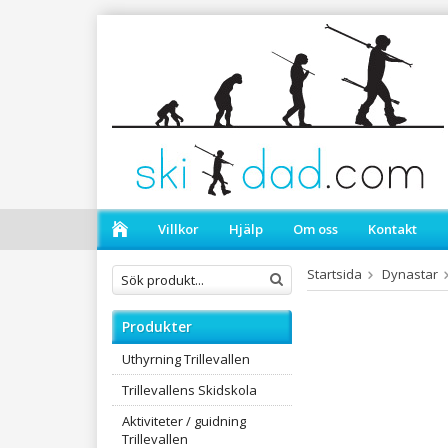
Villkor
Hjälp
Om oss
Kontakt
Startsida
Dynastar
Produkter
Uthyrning Trillevallen
Trillevallens Skidskola
Aktiviteter / guidning
Trillevallen