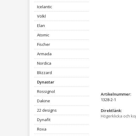
Icelantic
Völkl
Elan
Atomic
Fischer
Armada
Nordica
Blizzard
Dynastar
Rossignol
Artikelnummer:
1328-2-1
Dakine
22 designs
Direktlänk:
Högerklicka och k
Dynafit
Roxa