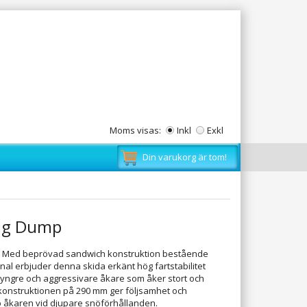
Moms visas:
Inkl
Exkl
Din varukorg är tom!
Big Dump
et. Med beprövad sandwich konstruktion bestående
nal erbjuder denna skida erkänt hög fartstabilitet
yngre och aggressivare åkare som åker stort och
er konstruktionen på 290 mm ger följsamhet och
p åkaren vid djupare snöförhållanden.