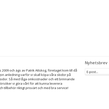
Nyhetsbrev
 2009 och ägs av Patrik Attskog, företaget kom till då
gon anledning varför vi skall köpa våra skidor på
idor. Så med låga omkostnader och ett brinnande
försöker vi göra vårt för att kunna leverera
ch tillbehör riktigt prisvärt och med bra service!