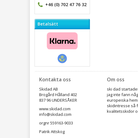
+46 (0) 702 47 76 32
Betalsätt
Kontakta oss
Om oss
Skidad AB
ski dad startades
Brogård Hålland 402
jag inte fann nå
837 96 UNDERSÅKER
europeiska hems
skidintresse så 
www.skidad.com
kvalitetsskidor o
info@skidad.com
orgnr 559163-9033
Patrik Attskog