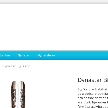
Länkar
Nyheter
Nyhetsbrev
Dynastar Big Dump
Dynastar 
Big Dump = Stabilit
av woodcore och tita
och passar därmed t
kraftfullt. Tip-rock
förmåga att lyfta up