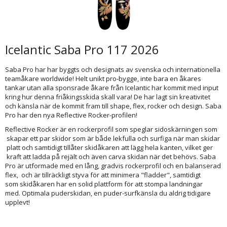
Icelantic Saba Pro 117 2026
Saba Pro har har byggts och designats av svenska och internationella
teamåkare worldwide! Helt unikt pro-bygge, inte bara en åkares
tankar utan alla sponsrade åkare från Icelantic har kommit med input
kring hur denna friåkingsskida skall vara! De har lagt sin kreativitet
och känsla när de kommit fram till shape, flex, rocker och design. Saba
Pro har den nya Reflective Rocker-profilen!
Reflective Rocker är en rockerprofil som speglar sidoskärningen som
skapar ett par skidor som är både lekfulla och surfiga när man skidar
platt och samtidigt tillåter skidåkaren att lägg hela kanten, vilket ger
kraft att ladda på rejält och även carva skidan när det behövs. Saba
Pro är utformade med en lång, gradvis rockerprofil och en balanserad
flex, och är tillräckligt styva för att minimera "fladder", samtidigt
som skidåkaren har en solid plattform för att stompa landningar
med. Optimala puderskidan, en puder-surfkänsla du aldrig tidigare
upplevt!