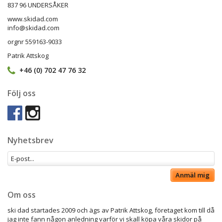
837 96 UNDERSÅKER
www.skidad.com
info@skidad.com
orgnr 559163-9033
Patrik Attskog
+46 (0) 702 47 76 32
Följ oss
Nyhetsbrev
Anmäl mig
Om oss
ski dad startades 2009 och ägs av Patrik Attskog, företaget kom till då
jag inte fann någon anledning varför vi skall köpa våra skidor på