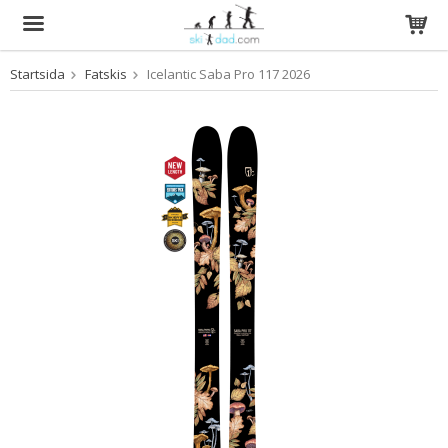
Startsida
Fatskis
Icelantic Saba Pro 117 2026
Produkten har blivit tillagd i varukorgen