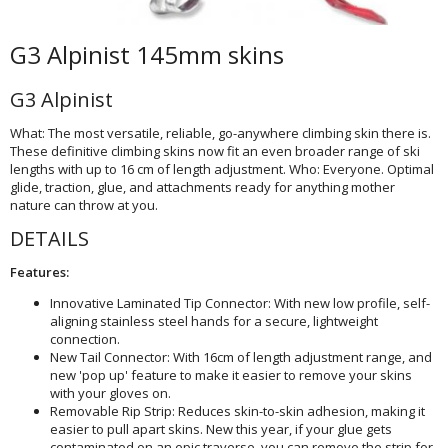
G3 Alpinist 145mm skins
G3 Alpinist
What: The most versatile, reliable, go-anywhere climbing skin there is.
These definitive climbing skins now fit an even broader range of ski
lengths with up to 16 cm of length adjustment. Who: Everyone. Optimal
glide, traction, glue, and attachments ready for anything mother
nature can throw at you.
DETAILS
Features:
Innovative Laminated Tip Connector: With new low profile, self-
aligning stainless steel hands for a secure, lightweight
connection.
New Tail Connector: With 16cm of length adjustment range, and
new 'pop up' feature to make it easier to remove your skins
with your gloves on.
Removable Rip Strip: Reduces skin-to-skin adhesion, making it
easier to pull apart skins. New this year, if your glue gets
contaminated on an epic traverse, you can remove the strip for