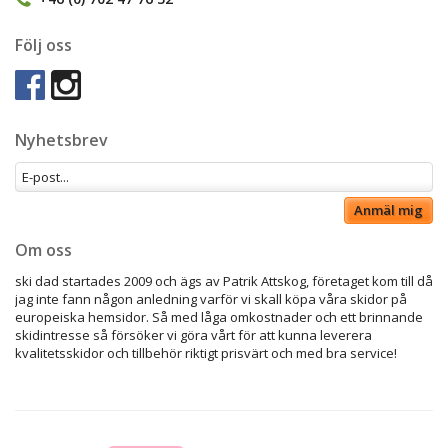
Följ oss
Nyhetsbrev
Anmäl mig
Om oss
ski dad startades 2009 och ägs av Patrik Attskog, företaget kom till då
jag inte fann någon anledning varför vi skall köpa våra skidor på
europeiska hemsidor. Så med låga omkostnader och ett brinnande
skidintresse så försöker vi göra vårt för att kunna leverera
kvalitetsskidor och tillbehör riktigt prisvärt och med bra service!