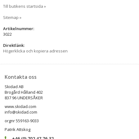
Till butikens startsida »
Sitemap »
Artikelnummer:
3022
Direktlänk:
Högerklicka och kopiera adressen
Kontakta oss
Skidad AB
Brogård Hålland 402
837 96 UNDERSÅKER
www.skidad.com
info@skidad.com
orgnr 559163-9033
Patrik Attskog
+46 (0) 702 47 76 32