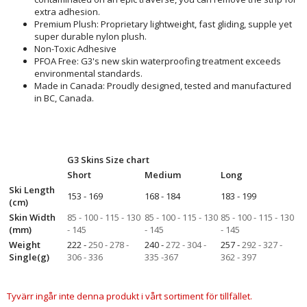
extra adhesion.
Premium Plush: Proprietary lightweight, fast gliding, supple yet
super durable nylon plush.
Non-Toxic Adhesive
PFOA Free: G3's new skin waterproofing treatment exceeds
environmental standards.
Made in Canada: Proudly designed, tested and manufactured
in BC, Canada.
G3 Skins Size chart
Short
Medium
Long
Ski Length
153 - 169
168 - 184
183 - 199
(cm)
Skin Width
85 - 100 - 115 - 130
85 - 100 - 115 - 130
85 - 100 - 115 - 130
(mm)
- 145
- 145
- 145
Weight
222 -
250 - 278 -
240 -
272 - 304 -
257 -
292 - 327 -
Single(g)
306 - 336
335 -367
362 - 397
Tyvärr ingår inte denna produkt i vårt sortiment för tillfället.