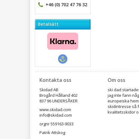
+46 (0) 702 47 76 32
Betalsätt
Kontakta oss
Om oss
Skidad AB
ski dad startades
Brogård Hålland 402
jag inte fann nå
837 96 UNDERSÅKER
europeiska hems
skidintresse så 
www.skidad.com
kvalitetsskidor o
info@skidad.com
orgnr 559163-9033
Patrik Attskog