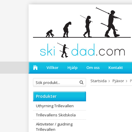
Villkor
Hjälp
Om oss
Kontakt
Startsida
Pjäxor
P
Produkter
Uthyrning Trillevallen
Trillevallens Skidskola
Aktiviteter / guidning
Trillevallen