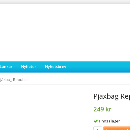
Länkar
Nyheter
Nyhetsbrev
jäxbag Republic
Pjäxbag Re
249 kr
Finns i lager