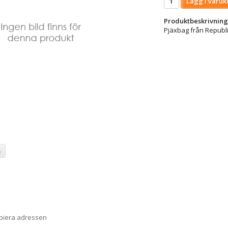
Lägg i varuk
Produktbeskrivning
Pjäxbag från Republi
a
opiera adressen