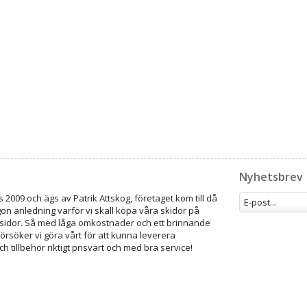
Nyhetsbrev
 2009 och ägs av Patrik Attskog, företaget kom till då
gon anledning varför vi skall köpa våra skidor på
idor. Så med låga omkostnader och ett brinnande
försöker vi göra vårt för att kunna leverera
ch tillbehör riktigt prisvärt och med bra service!