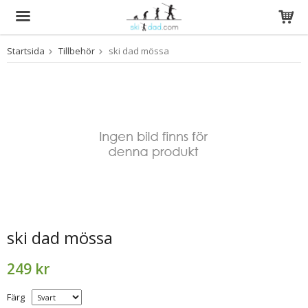
Startsida
Tillbehör
ski dad mössa
Produkten har blivit tillagd i varukorgen
ski dad mössa
249 kr
Färg