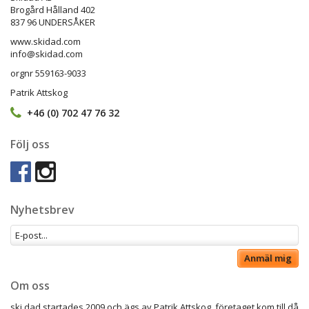
Brogård Hålland 402
837 96 UNDERSÅKER
www.skidad.com
info@skidad.com
orgnr 559163-9033
Patrik Attskog
+46 (0) 702 47 76 32
Följ oss
Nyhetsbrev
Anmäl mig
Om oss
ski dad startades 2009 och ägs av Patrik Attskog, företaget kom till då